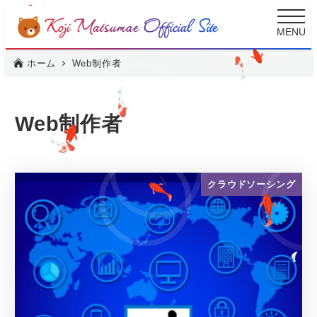
メ
MENU
イ
ン
ホーム
Web制作者
コ
ン
テ
Web制作者
ン
ツ
へ
クラウドソーシング
移
動