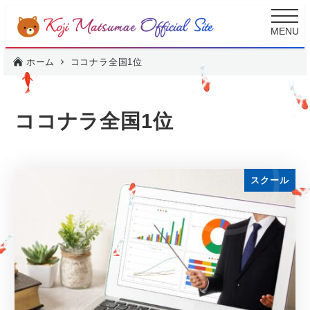
メ
MENU
イ
ン
ホーム
ココナラ全国1位
コ
ン
テ
ココナラ全国1位
ン
ツ
へ
スクール
移
動