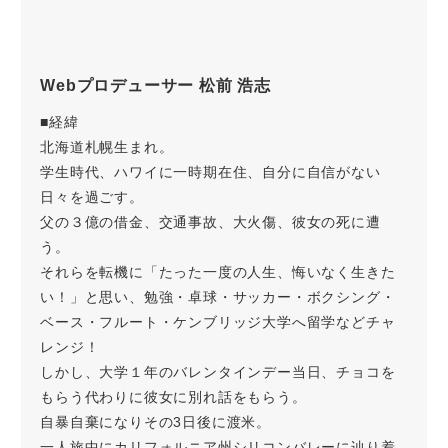
Webプロデューサー 松前 浩志
■経緯
北海道札幌生まれ。
学生時代、ハワイに一時期在住、自分に自信がない
日々を過ごす。
父の３億の借金、交通事故、大火傷、彼女の死に遭
う。
それらを転機に「たった一度の人生、悔いなく生きた
い！」と思い、勉強・卓球・サッカー・ボクシング・
ベース・フルート・ケンブリッジ大学へ留学などチャ
レンジ！
しかし、大学１年のバレンタインデー当日、チョコを
もらう代わりに彼女に別れ話をもらう。
自暴自棄になりその3日後に渡米。
一人旅中にカリフォルニア州シリコンバレーに辿り着