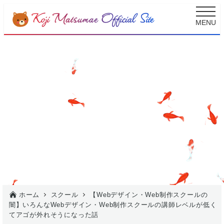
メ
MENU
イ
ン
コ
ン
【Webデザイン・Web制作スクールの
テ
闇】いろんなWebデザイン・Web制作
ン
スクールの講師レベルが低くてアゴが外
ツ
れそうになった話
へ
2025.09.18
Webプロデューサー 松前 浩志
移
投稿日
著
カテゴリー
カテゴリー
カテゴリー
スクール
デザイン
ビジネスモデル
動
者
ホーム
スクール
【Webデザイン・Web制作スクールの
闇】いろんなWebデザイン・Web制作スクールの講師レベルが低く
てアゴが外れそうになった話